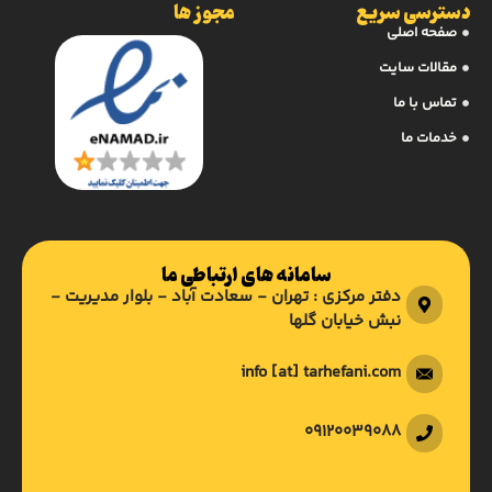
دسترسی سریع
مجوز ها
صفحه اصلی
مقالات سایت
تماس با ما
خدمات ما
سامانه های ارتباطی ما
دفتر مرکزی : تهران - سعادت آباد - بلوار مدیریت -
نبش خیابان گلها
info [at] tarhefani.com
09120039088