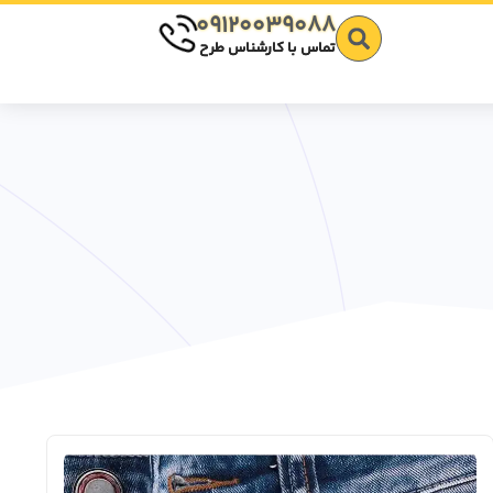
09120039088
تماس با کارشناس طرح