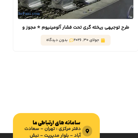
طرح توجیهی ریخته گری تحت فشار آلومینیوم ⭐️ مجوز و
تسهیلات بانکی
جولای 30, 2026
بدون دیدگاه
سامانه های ارتباطی ما
دفتر مرکزی : تهران - سعادت
آباد - بلوار مدیریت - نبش