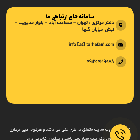
سامانه های ارتباطی ما
دفتر مرکزی : تهران - سعادت آباد - بلوار مدیریت -
نبش خیابان گلها
info [at] tarhefani.com
09120039088
تمام حقوق وب سایت متعلق به طرح فنی می باشد و هرگونه کپی برداری
بدون ذکر منبع مجاز نمی باشد و پیگیری قانونی دارد.