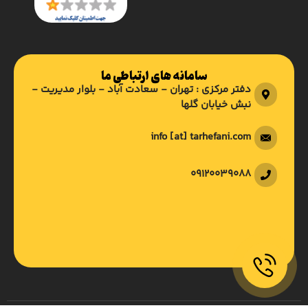
سامانه های ارتباطی ما
دفتر مرکزی : تهران - سعادت آباد - بلوار مدیریت -
نبش خیابان گلها
info [at] tarhefani.com
09120039088