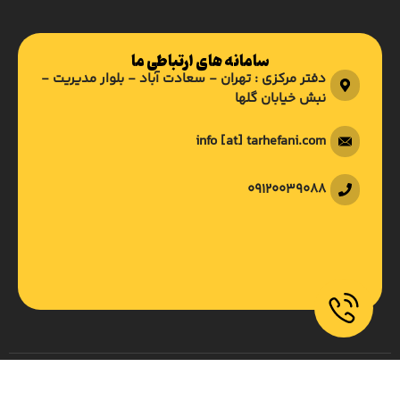
سامانه های ارتباطی ما
دفتر مرکزی : تهران - سعادت آباد - بلوار مدیریت -
نبش خیابان گلها
info [at] tarhefani.com
09120039088
تمام حقوق وب سایت متعلق به طرح فنی می باشد و هرگونه کپی برداری