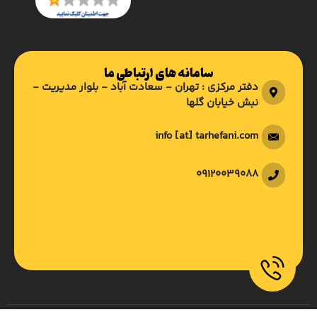
سامانه های ارتباطی ما
دفتر مرکزی : تهران - سعادت آباد - بلوار مدیریت -
نبش خیابان گلها
info [at] tarhefani.com
09120039088