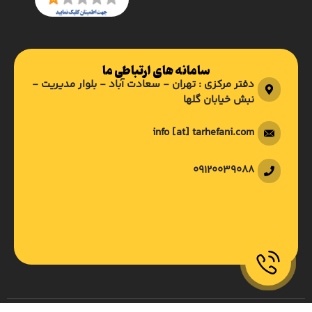
سامانه های ارتباطی ما
دفتر مرکزی : تهران - سعادت آباد - بلوار مدیریت -
نبش خیابان گلها
info [at] tarhefani.com
09120039088