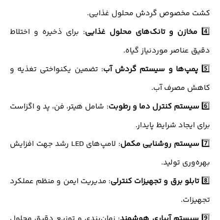
کشت مخصوص گردش محلول غذایی.
4️⃣
مخازن و تانک‌های محلول غذایی
: برای ذخیره و اختلاط
دقیق عناصر موردنیاز گیاه.
5️⃣
پمپ‌ها و سیستم گردش آب
: تضمین یکنواختی تغذیه و
کاهش مصرف آب.
6️⃣
سیستم کنترل دما و رطوبت
: شامل هیتر، فن، پد و اگزاست
برای ایجاد شرایط پایدار.
7️⃣
سیستم روشنایی مکمل
: لامپ‌های LED رشد جهت افزایش
بهره‌وری تولید.
8️⃣
تابلو برق و تجهیزات کنترلی
: مدیریت ایمن و منظم عملکرد
تجهیزات.
9️⃣
سیستم آبیاری هوشمند
: زمان‌بندی و توزیع دقیق محلول