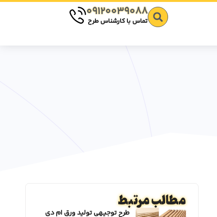
09120039088
تماس با کارشناس طرح
مطالب مرتبط
طرح توجیهی تولید ورق ام دی