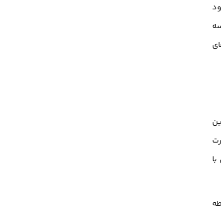
ود
سه
ای
ین
رت
با
طه