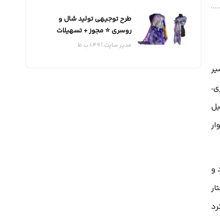
طرح توجیهی تولید شال و
روسری ⭐️ مجوز + تسهیلات
مدیر سایت
1:49 ب.ظ
یر
ی،
یل
ار
 و
ار
رد