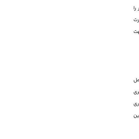
را
رت
رار کنید. جهت
مل
ری
ری
ین