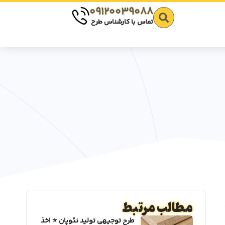
09120039088
تماس با کارشناس طرح
مطالب مرتبط
طرح توجیهی تولید نئوپان ⭐️ اخذ