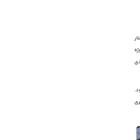
ار
ژه
دی
د.
ری