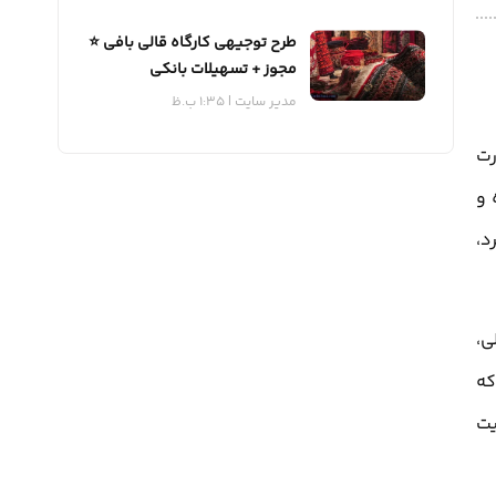
طرح توجیهی کارگاه قالی بافی ⭐️
مجوز + تسهیلات بانکی
مدیر سایت
1:35 ب.ظ
رت
 و
د،
ی،
که
یت