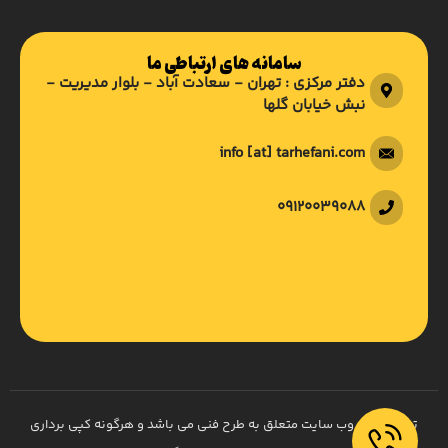
سامانه های ارتباطی ما
دفتر مرکزی : تهران - سعادت آباد - بلوار مدیریت -
نبش خیابان گلها
info [at] tarhefani.com
09120039088
تمام حقوق وب سایت متعلق به طرح فنی می باشد و هرگونه کپی برداری