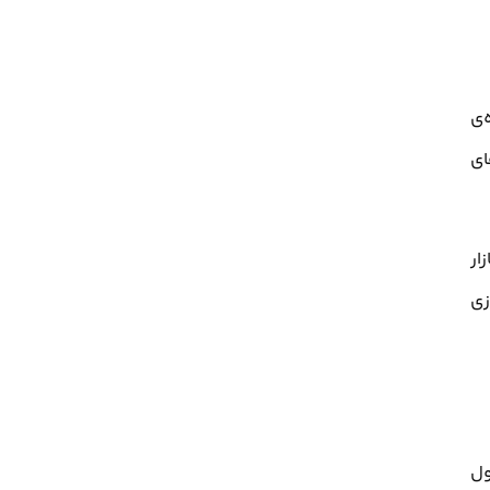
‌ی
ای
ار
زی
ول