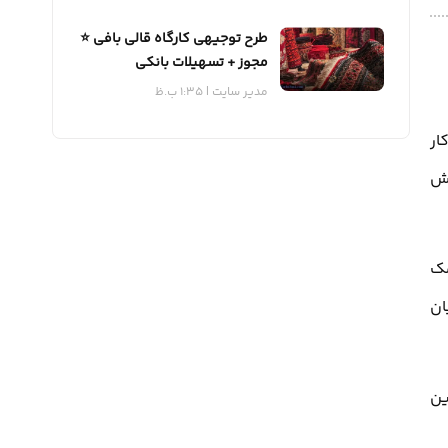
طرح توجیهی کارگاه قالی بافی ⭐️
مجوز + تسهیلات بانکی
مدیر سایت
1:35 ب.ظ
ار
ش
مک
ان
ین