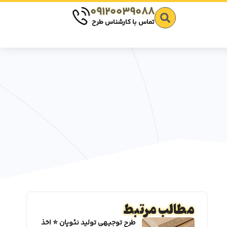
09120039088
تماس با کارشناس طرح
مطالب مرتبط
طرح توجیهی تولید نئوپان ⭐️ اخذ