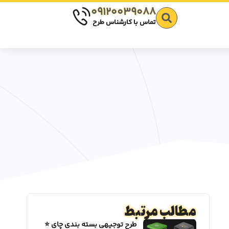
09120039088
تماس با کارشناس طرح
مطالب مرتبط
طرح توجیهی بسته بندی چای ⭐️