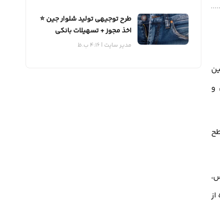
طرح توجیهی تولید شلوار جین ⭐️
اخذ مجوز + تسهیلات بانکی
مدیر سایت
4:16 ب.ظ
ن
 و
طح
س،
از