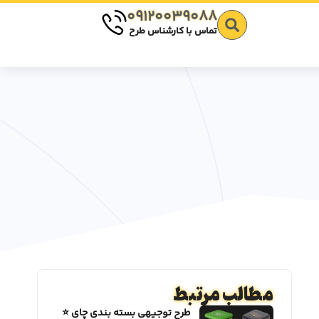
09120039088
تماس با کارشناس طرح
مطالب مرتبط
طرح توجیهی بسته بندی چای ⭐️