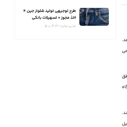
طرح توجیهی تولید شلوار جین ⭐️
اخذ مجوز + تسهیلات بانکی
مدیر سایت
4:16 ب.ظ
د.
می
طق
اه
د.
یل