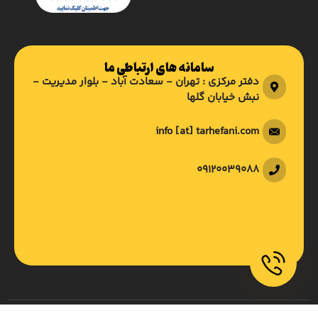
سامانه های ارتباطی ما
دفتر مرکزی : تهران - سعادت آباد - بلوار مدیریت -
نبش خیابان گلها
info [at] tarhefani.com
09120039088