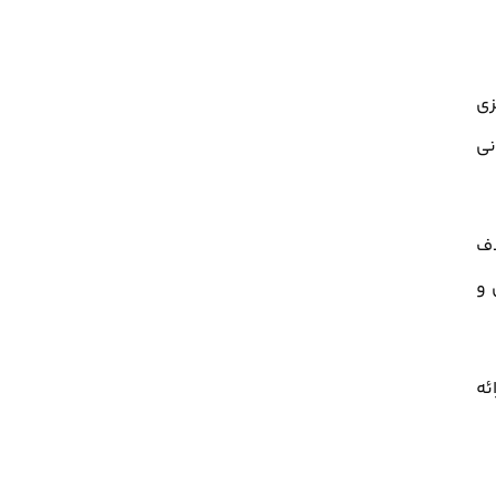
زی
نی
دف
 و
ئه