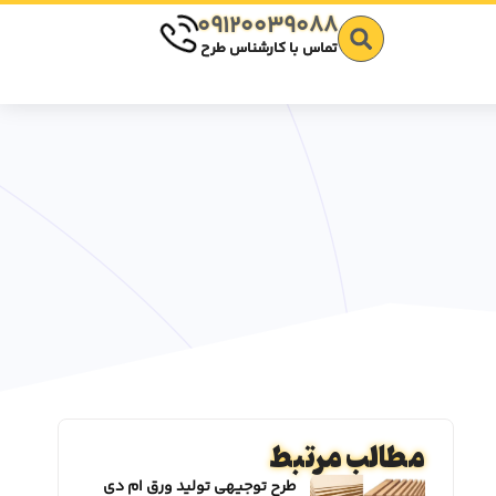
09120039088
تماس با کارشناس طرح
مطالب مرتبط
طرح توجیهی تولید ورق ام دی