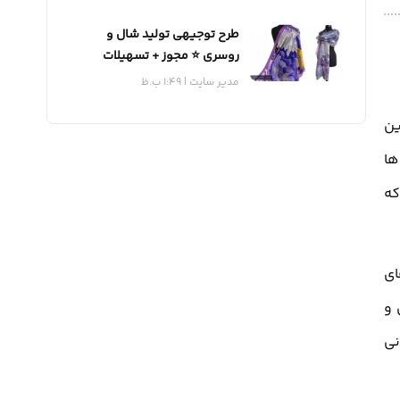
طرح توجیهی تولید شال و
روسری ⭐️ مجوز + تسهیلات
مدیر سایت
1:49 ب.ظ
ین
ها
که
ای
 و
نی