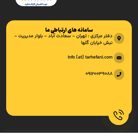
سامانه های ارتباطی ما
دفتر مرکزی : تهران - سعادت آباد - بلوار مدیریت -
نبش خیابان گلها
info [at] tarhefani.com
09120039088