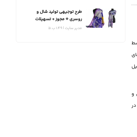
طرح توجیهی تولید شال و
روسری ⭐️ مجوز + تسهیلات
مدیر سایت
1:49 ب.ظ
سط
ه نام های
یل
 و
در