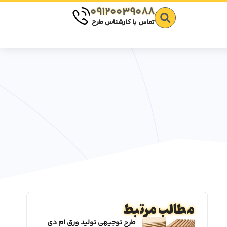
09120039088
تماس با کارشناس طرح
مطالب مرتبط
طرح توجیهی تولید ورق ام دی