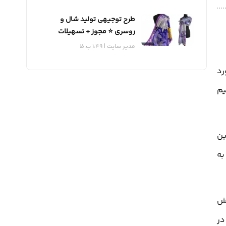
طرح توجیهی تولید شال و
روسری ⭐️ مجوز + تسهیلات
مدیر سایت
1:49 ب.ظ
رد
یم
ین
به
هش
در