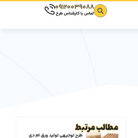
09120039088
تماس با کارشناس طرح
مطالب مرتبط
طرح توجیهی تولید ورق ام دی