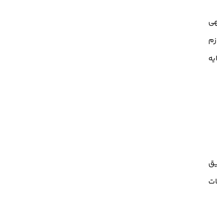
هی
زم
یه
یق
ات