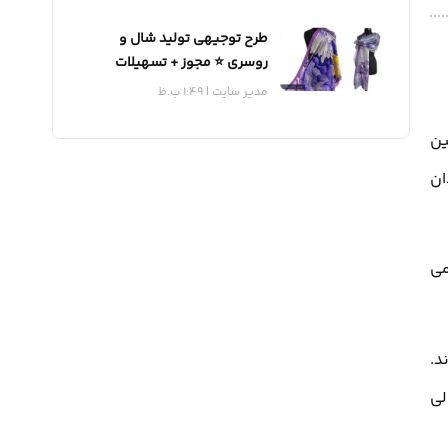
طرح توجیهی تولید شال و
روسری ⭐️ مجوز + تسهیلات
مدیر سایت
1:49 ب.ظ
ین
 دهان و دندان
می
د.
لی