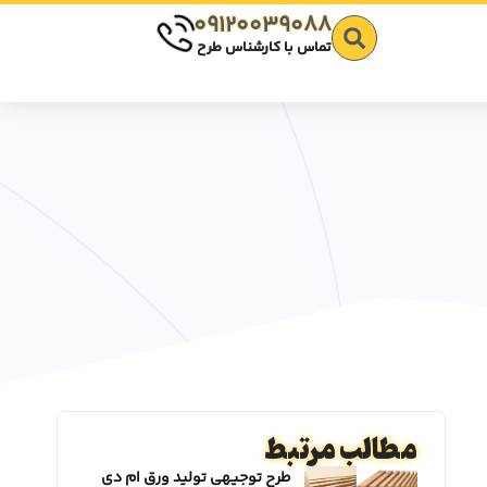
09120039088
تماس با کارشناس طرح
مطالب مرتبط
طرح توجیهی تولید ورق ام دی