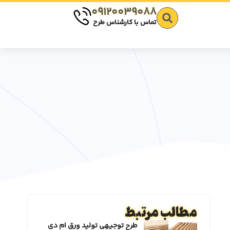
09120039088
تماس با کارشناس طرح
مطالب مرتبط
طرح توجیهی تولید ورق ام دی