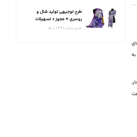
طرح توجیهی تولید شال و
روسری ⭐️ مجوز + تسهیلات
مدیر سایت
1:49 ب.ظ
ای
به
ر،
فت