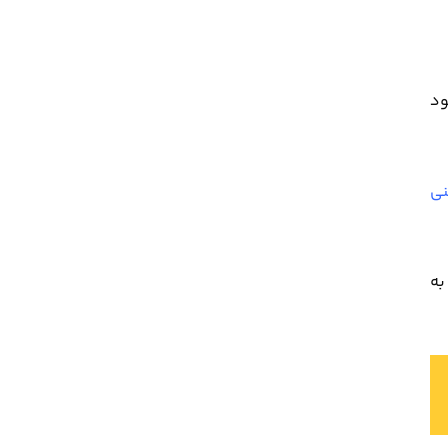
ود
نی
به