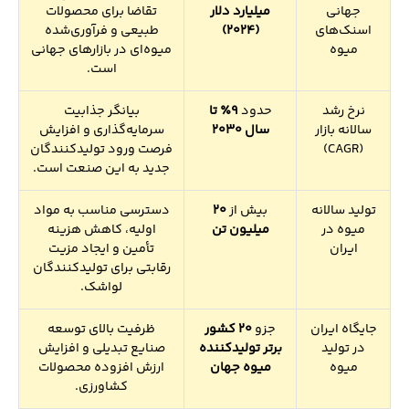
جهانی
میلیارد دلار
تقاضا برای محصولات
اسنک‌های
(2024)
طبیعی و فرآوری‌شده
میوه
میوه‌ای در بازارهای جهانی
است.
نرخ رشد
حدود
9٪ تا
بیانگر جذابیت
سالانه بازار
سال 2030
سرمایه‌گذاری و افزایش
(CAGR)
فرصت ورود تولیدکنندگان
جدید به این صنعت است.
تولید سالانه
بیش از
20
دسترسی مناسب به مواد
میوه در
میلیون تن
اولیه، کاهش هزینه
ایران
تأمین و ایجاد مزیت
رقابتی برای تولیدکنندگان
لواشک.
جایگاه ایران
جزو
20 کشور
ظرفیت بالای توسعه
در تولید
برتر تولیدکننده
صنایع تبدیلی و افزایش
میوه
میوه جهان
ارزش افزوده محصولات
کشاورزی.