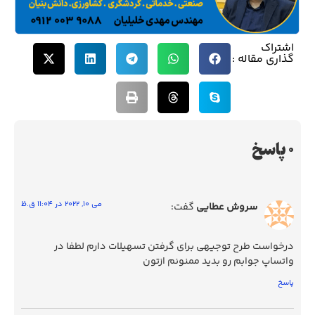
اشتراک
گذاری مقاله :
0 پاسخ
می 10, 2022 در 11:04 ق.ظ
سروش عطایی
گفت:
درخواست طرح توجیهی برای گرفتن تسهیلات دارم لطفا در
واتساپ جوابم رو بدید ممنونم ازتون
پاسخ