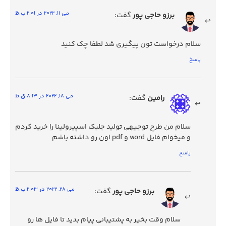
می 11, 2022 در 2:01 ب.ظ
برزو حاجی پور
گفت:
سلام درخواست تون پیگیری شد لطفا چک کنید
پاسخ
می 18, 2022 در 8:13 ق.ظ
رامین
گفت:
سلام من طرح توجیهی تولید جلبک اسپیرولینا را خرید کردم
و میخوام فایل word و pdf اون رو داشته باشم
پاسخ
می 28, 2022 در 2:03 ب.ظ
برزو حاجی پور
گفت:
سلام وقت بخیر به پشتیبانی پیام بدید تا فایل ها رو