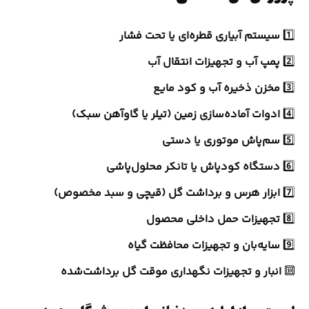
1️⃣
سیستم آبیاری قطره‌ای یا تحت فشار
2️⃣
پمپ آب و تجهیزات انتقال آب
3️⃣
مخزن ذخیره آب و کود مایع
4️⃣
ادوات آماده‌سازی زمین (تیلر یا گاوآهن سبک)
5️⃣
سم‌پاش موتوری یا دستی
6️⃣
دستگاه کودپاش یا تانکر محلول‌پاشی
7️⃣
ابزار هرس و برداشت گل (قیچی و سبد مخصوص)
8️⃣
تجهیزات حمل داخلی محصول
9️⃣
سایه‌بان و تجهیزات محافظت گیاه
🔟
انبار و تجهیزات نگهداری موقت گل برداشت‌شده