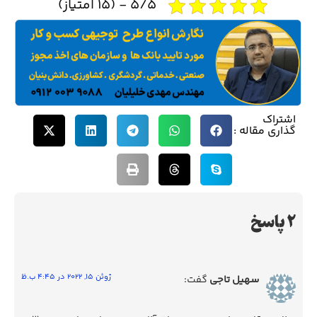
5/5 - (15 امتیاز)
اشتراک
گذاری مقاله :
2 پاسخ
ژوئن 15, 2022 در 4:45 ب.ظ
سهیل تاجی
گفت: